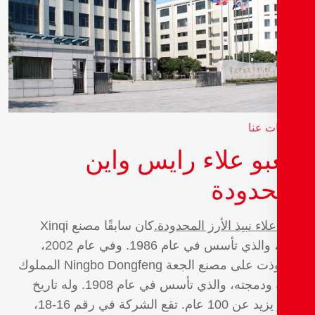
ت عنا
غبو علاء رايس واين
حدودة
علاء نبيذ الأرز المحدودة.
كان سابقًا مصنع Xinqi
للبيرة، والذي تأسس في عام 1986. وفي عام 2002،
استحوذت على مصنع الجعة Ningbo Dongfeng المملوك
للدولة ودمجته، والذي تأسس في عام 1908. وله تاريخ
تخمير يزيد عن 100 عام. تقع الشركة في رقم 16-18،