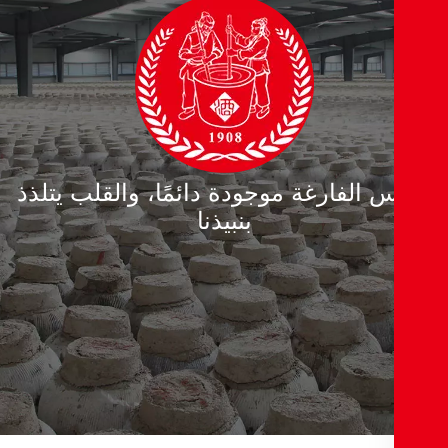
س الفارغة موجودة دائمًا، والقلب يتلذذ
بنبيذنا