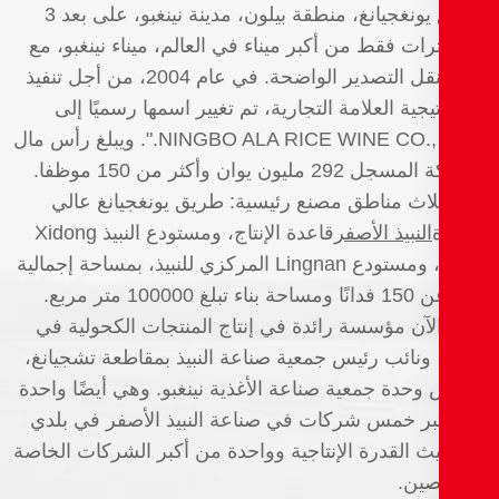
طريق يونغجيانغ، منطقة بيلون، مدينة نينغبو، على بعد 3
رات فقط من أكبر ميناء في العالم، ميناء نينغبو، مع
مزايا نقل التصدير الواضحة. في عام 2004، من أجل تنفيذ
يجية العلامة التجارية، تم تغيير اسمها رسميًا إلى
"NINGBO ALA RICE WINE CO., LTD.". ويبلغ رأس مال
الشركة المسجل 292 مليون يوان وأكثر من 150 موظفا.
ثلاث مناطق مصنع رئيسية: طريق يونغجيانغ عالي
النبيذ الأصفر
قاعدة الإنتاج، ومستودع النبيذ Xidong
Base، ومستودع Lingnan المركزي للنبيذ، بمساحة إجمالية
تزيد عن 150 فدانًا ومساحة بناء تبلغ 100000 متر مربع.
آن مؤسسة رائدة في إنتاج المنتجات الكحولية في
، ونائب رئيس جمعية صناعة النبيذ بمقاطعة تشجيانغ،
وحدة جمعية صناعة الأغذية نينغبو. وهي أيضًا واحدة
بر خمس شركات في صناعة النبيذ الأصفر في بلدي
 القدرة الإنتاجية وواحدة من أكبر الشركات الخاصة
صين.